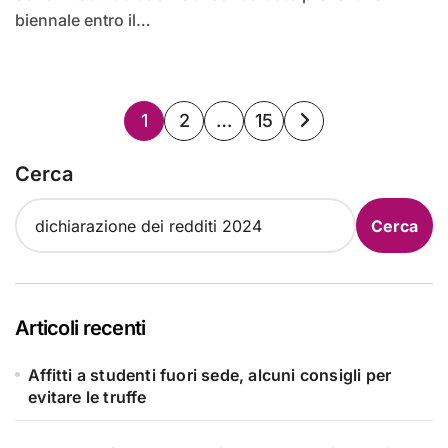
biennale entro il…
Paginazione
1
2
…
15
degli
Cerca
articoli
Cerca
Articoli recenti
Affitti a studenti fuori sede, alcuni consigli per
evitare le truffe