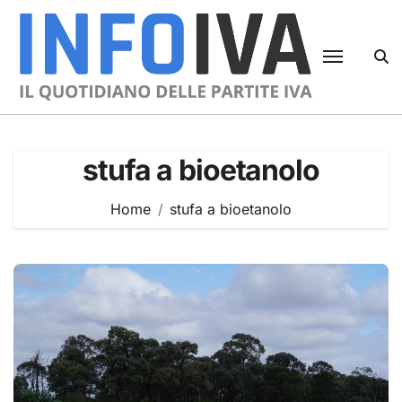
Skip
to
content
stufa a bioetanolo
Home
stufa a bioetanolo