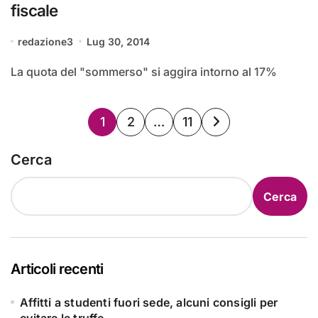
fiscale
redazione3
Lug 30, 2014
La quota del "sommerso" si aggira intorno al 17%
Paginazione
1
2
…
11
degli
Cerca
articoli
Cerca
Articoli recenti
Affitti a studenti fuori sede, alcuni consigli per