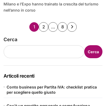
Milano e l’Expo hanno trainato la crescita del turismo
nell’anno in corso
Paginazione
1
2
…
8
degli
Cerca
articoli
Cerca
Articoli recenti
Conto business per Partita IVA: checklist pratica
per scegliere quello giusto
Cos’è un prestito personale e come funziona