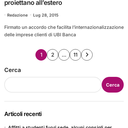
proiettano all’estero
Redazione
Lug 28, 2015
Firmato un accordo che facilita l’internazionalizzazione
delle imprese clienti di UBI Banca
Paginazione
1
2
…
11
degli
Cerca
articoli
Cerca
Articoli recenti
Affitti a studenti fuori sede, alcuni consigli per