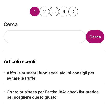
Paginazione
1
2
…
6
degli
Cerca
articoli
Cerca
Articoli recenti
Affitti a studenti fuori sede, alcuni consigli per
evitare le truffe
Conto business per Partita IVA: checklist pratica
per scegliere quello giusto