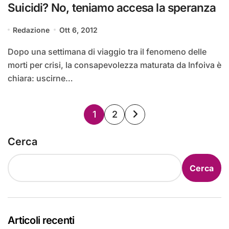
Suicidi? No, teniamo accesa la speranza
Redazione
Ott 6, 2012
Dopo una settimana di viaggio tra il fenomeno delle
morti per crisi, la consapevolezza maturata da Infoiva è
chiara: uscirne…
Paginazione
1
2
degli
Cerca
articoli
Cerca
Articoli recenti