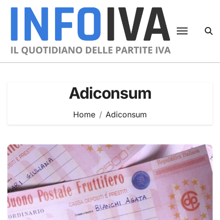
Skip
to
content
Adiconsum
Home
Adiconsum