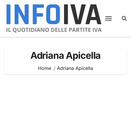
Skip
to
content
Adriana Apicella
Home
Adriana Apicella