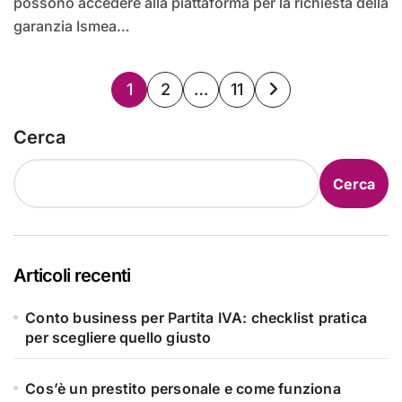
possono accedere alla piattaforma per la richiesta della
garanzia Ismea…
Paginazione
1
2
…
11
degli
Cerca
articoli
Cerca
Articoli recenti
Conto business per Partita IVA: checklist pratica
per scegliere quello giusto
Cos’è un prestito personale e come funziona