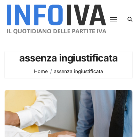
Skip
to
content
assenza ingiustificata
Home
assenza ingiustificata