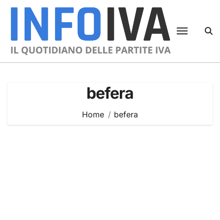
Skip
to
content
befera
Home
befera