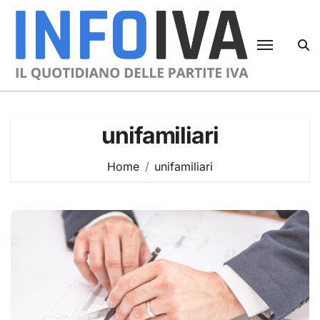
Skip
to
content
unifamiliari
Home
unifamiliari