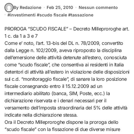
By Redazione
Feb 25, 2010
Nessun commento
#
investimenti
#
scudo fiscale
#
tassazione
PROROGA “SCUDO FISCALE” – Decreto Milleproroghe art.
1 c. da 1 a 3 e 7
Come e’ noto, l’art. 13-bis del DL n. 78/2009, convertito
dalla Legge n. 102/2009, aveva riproposto la disciplina
dell’emersione delle attività detenute all’estero, conosciuta
come “scudo fiscale”, che consentiva ai residenti in Italia
detentori di attività all’estero in violazione delle disposizioni
sul c.d. “monitoraggio fiscale”, di sanare la loro posizione
fiscale consegnando entro il 15.12.2009 ad un
intermediario abilitato (banca, SIM, Poste, ecc.) la
dichiarazione riservata e i denari necessari per il
versamento dell’imposta straordinaria del 5% delle attività
indicate nella dichiarazione stessa.
Ora il Decreto Milleproroghe dispone la proroga dello
“scudo fiscale” con la fissazione di due diverse misure