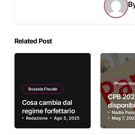
B
Related Post
Mondo imp
Bussola Fiscale
CPB 202
Cosa cambia dal
disponibil
regime forfettario al
software
Nadia Pasc
regime ordinario?
Redazione
Ago 5, 2025
Mag 7, 202