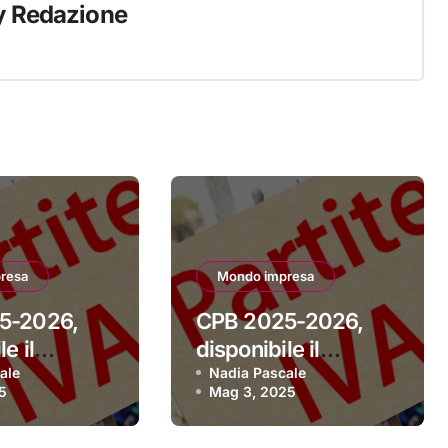
y
Redazione
resa
Mondo impresa
5-2026,
CPB 2025-2026,
e il
disponibile il
 per aderire
ale
software per aderire
Nadia Pascale
5
Mag 3, 2025