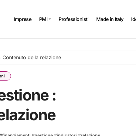
Imprese
PMI
Professionisti
Made in Italy
Id
 : Contenuto della relazione
oni
estione :
elazione
#
finanziamenti
#
gestione
#
indicatori
#
relazione