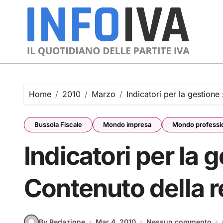
Skip
to
content
Home
2010
Marzo
Indicatori per la gestione
Bussola Fiscale
Mondo impresa
Mondo professi
Indicatori per la g
Contenuto della r
By Redazione
Mar 4, 2010
Nessun commento