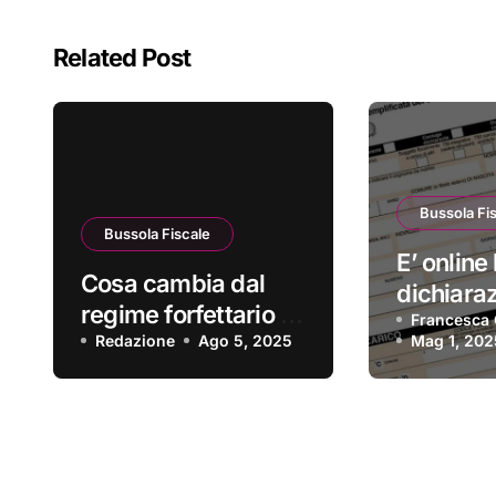
Related Post
Bussola Fi
Bussola Fiscale
E’ online 
Cosa cambia dal
dichiara
regime forfettario al
redditi 2
Francesca 
regime ordinario?
Redazione
Ago 5, 2025
Mag 1, 202
precompi
disponibi