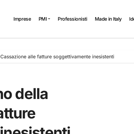
Imprese
PMI
Professionisti
Made in Italy
Id
a Cassazione alle fatture soggettivamente inesistenti
no della
atture
inesistenti