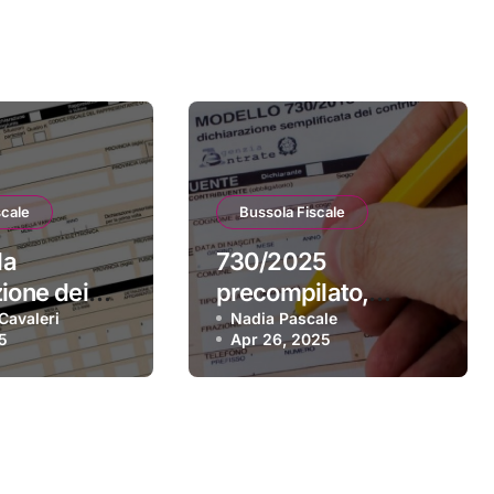
scale
Bussola Fiscale
la
730/2025
zione dei
precompilato,
025, la
Cavaleri
novità 2025 e
Nadia Pascale
5
Apr 26, 2025
lata è già
modello disponibile
le
dal 30 aprile