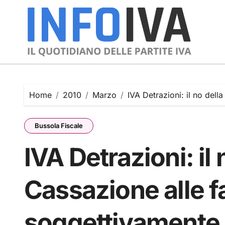
Skip
to
content
Home
2010
Marzo
IVA Detrazioni: il no dell
Bussola Fiscale
IVA Detrazioni: il 
Cassazione alle f
soggettivamente 