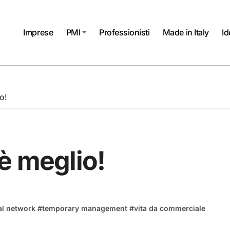
Imprese
PMI
Professionisti
Made in Italy
Id
o!
è meglio!
al network
#
temporary management
#
vita da commerciale