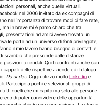
lazioni personali, anche quelle virtuali,
 Facebook nel 2006 invitato da ex compagni di
o nell’importanza di trovare modi di fare rete,
o, ma in breve mi è parso chiaro che tra
gli, presentazioni ad amici avevo trovato un
va le porte ad un universo di fonti privilegiate,
e fanno il mio lavoro hanno bisogno di contatti e
o di scambio che prescinde dalle distanze
e posizioni aziendali. Qui ti confronti anche con
i cappelli delle rispettive aziende ed il dialogo
io.
Do ut des
. Oggi utilizzo molto
Linkedin
e
ali. Partecipo a pochi e selezionati gruppi di
a tutti quelli che mi capita ma solo alle persone
credo di poter condividere delle opportunità…
loro perchè chiedo una connessione. Lo stesso