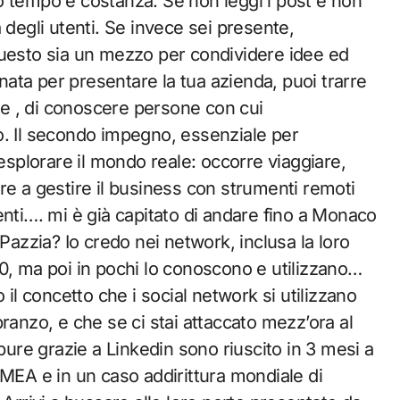
 tempo e costanza. Se non leggi i post e non
 degli utenti. Se invece sei presente,
questo sia un mezzo per condividere idee ed
onata per presentare la tua azienda, puoi trarre
nte , di conoscere persone con cui
o. Il secondo impegno, essenziale per
 esplorare il mondo reale: occorre viaggiare,
re a gestire il business con strumenti remoti
enti…. mi è già capitato di andare fino a Monaco
 Pazzia? Io credo nei network, inclusa la loro
0, ma poi in pochi lo conoscono e utilizzano…
 il concetto che i social network si utilizzano
ranzo, e che se ci stai attaccato mezz’ora al
ppure grazie a Linkedin sono riuscito in 3 mesi a
EMEA e in un caso addirittura mondiale di