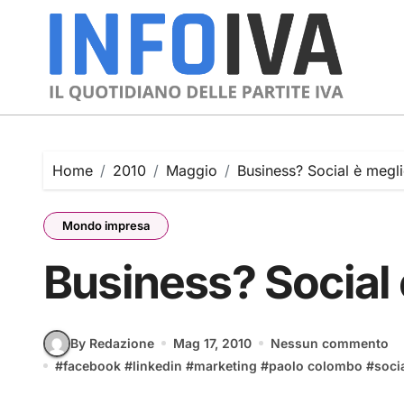
Skip
to
content
Home
2010
Maggio
Business? Social è megli
Mondo impresa
Business? Social 
By Redazione
Mag 17, 2010
Nessun commento
#
facebook
#
linkedin
#
marketing
#
paolo colombo
#
soci