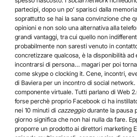
spesso nascosto. I
social network
richiedono
partecipi, dopo un po’ sparisci dalla memoria
soprattutto se hai la sana convinzione che 
opinioni e non solo una alternativa alla telef
grandi vantaggi, tra cui quello non indiffere
probabilmente non saresti venuto in contatt
concretizzare qualcosa, è la disponibilità ad
incontrarsi di persona… magari per poi torna
come skype o clocking it. Cene, incontri, ev
di Baviera per un incontro di social network.
componente virtuale. Tutti parlano di Web 2.
forse perchè proprio Facebook ci ha instillato
nei 10 minuti di
cazzeggio
durante la pausa p
giorno significa che non hai nulla da fare. E
proporre un prodotto ai direttori marketing 