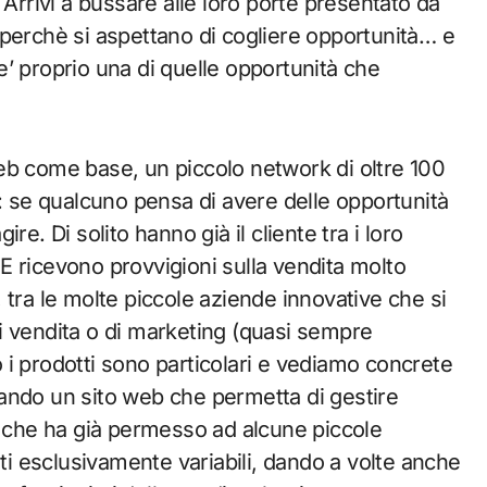
 Arrivi a bussare alle loro porte presentato da
perchè si aspettano di cogliere opportunità… e
i e’ proprio una di quelle opportunità che
eb come base, un piccolo network di oltre 100
i: se qualcuno pensa di avere delle opportunità
e. Di solito hanno già il cliente tra i loro
. E ricevono provvigioni sulla vendita molto
w, tra le molte piccole aziende innovative che si
i vendita o di marketing (quasi sempre
i prodotti sono particolari e vediamo concrete
ando un sito web che permetta di gestire
a che ha già permesso ad alcune piccole
sti esclusivamente variabili, dando a volte anche