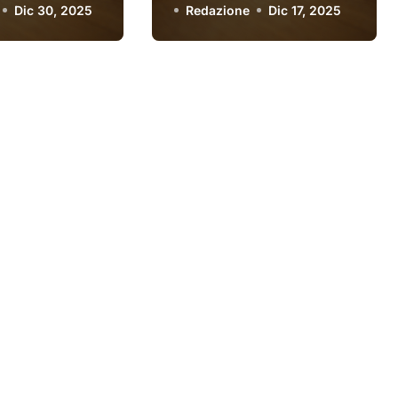
 davvero
Dic 30, 2025
prestito personale?
Redazione
Dic 17, 2025