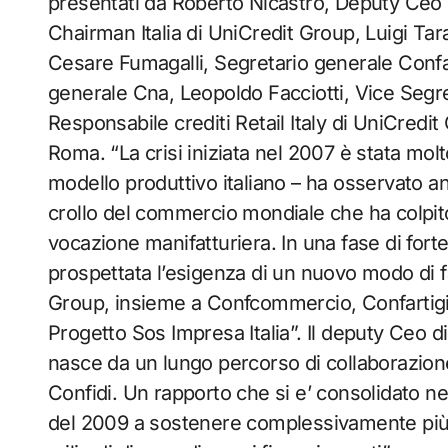
presentati da Roberto Nicastro, Deputy Ceo 
Chairman Italia di UniCredit Group, Luigi Ta
Cesare Fumagalli, Segretario generale Confart
generale Cna, Leopoldo Facciotti, Vice Segret
Responsabile crediti Retail Italy di UniCredit
Roma. “La crisi iniziata nel 2007 è stata mo
modello produttivo italiano – ha osservato anc
crollo del commercio mondiale che ha colpito
vocazione manifatturiera. In una fase di fort
prospettata l’esigenza di un nuovo modo di 
Group, insieme a Confcommercio, Confartigian
Progetto Sos Impresa Italia”. Il deputy Ceo di
nasce da un lungo percorso di collaborazione 
Confidi. Un rapporto che si e’ consolidato n
del 2009 a sostenere complessivamente più 