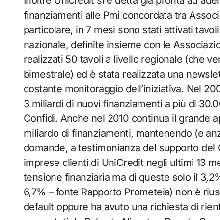
Inoltre Unicredit si è detta già pronta ad ad
finanziamenti alle Pmi concordata tra Associa
particolare, in 7 mesi sono stati attivati tavoli
nazionale, definite insieme con le Associazio
realizzati 50 tavoli a livello regionale (ch
bimestrale) ed è stata realizzata una newslet
costante monitoraggio dell’iniziativa. Nel 20
3 miliardi di nuovi finanziamenti a più di 30.
Confidi. Anche nel 2010 continua il grande ap
miliardo di finanziamenti, mantenendo (e anz
domande, a testimonianza del supporto del Gr
imprese clienti di UniCredit negli ultimi 13
tensione finanziaria ma di queste solo il 3,2
6,7% – fonte Rapporto Prometeia) non è riusci
default oppure ha avuto una richiesta di rientr