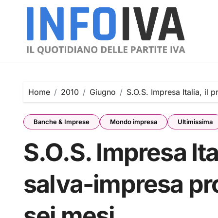
Skip
to
content
Home
2010
Giugno
S.O.S. Impresa Italia, il 
Banche & Imprese
Mondo impresa
Ultimissima
S.O.S. Impresa Ital
salva-impresa pro
sei mesi.