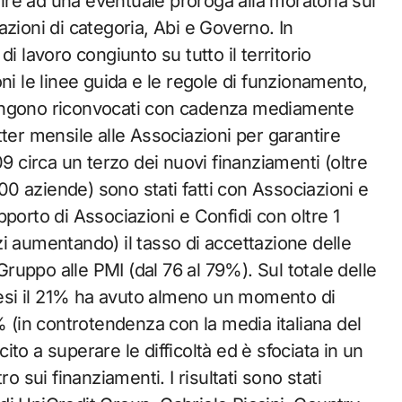
erire ad una eventuale proroga alla moratoria sui
zioni di categoria, Abi e Governo. In
 di lavoro congiunto su tutto il territorio
ni le linee guida e le regole di funzionamento,
e vengono riconvocati con cadenza mediamente
ter mensile alle Associazioni per garantire
09 circa un terzo dei nuovi finanziamenti (oltre
000 aziende) sono stati fatti con Associazioni e
porto di Associazioni e Confidi con oltre 1
i aumentando) il tasso di accettazione delle
uppo alle PMI (dal 76 al 79%). Sul totale delle
 mesi il 21% ha avuto almeno un momento di
% (in controtendenza con la media italiana del
to a superare le difficoltà ed è sfociata in un
o sui finanziamenti. I risultati sono stati