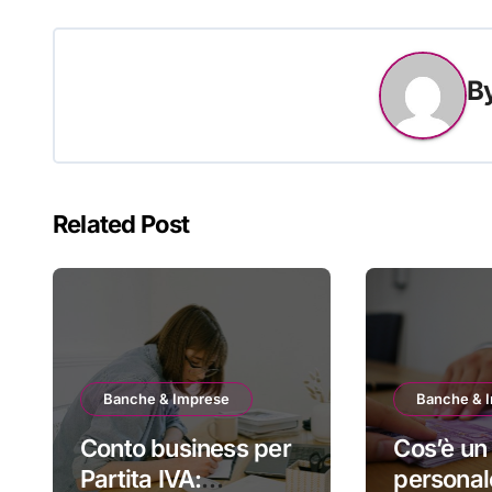
B
Related Post
Banche & Imprese
Banche & 
Conto business per
Cos’è un 
Partita IVA:
personal