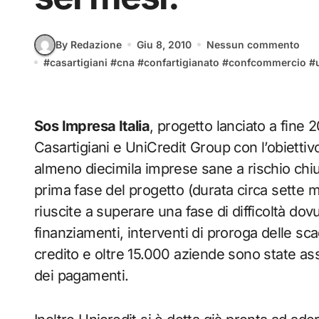
By Redazione
Giu 8, 2010
Nessun commento
#
casartigiani
#
cna
#
confartigianato
#
confcommercio
#
Sos Impresa Italia
, progetto lanciato a fine
Casartigiani e UniCredit Group con l’obiettivo 
almeno diecimila imprese sane a rischio chiu
prima fase del progetto (durata circa sette m
riuscite a superare una fase di difficoltà dovut
finanziamenti, interventi di proroga delle sc
credito e oltre 15.000 aziende sono state assi
dei pagamenti.