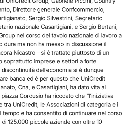
di UniCredit Group, Gabriele Piccini, Country
ranto, Direttore generale Confcommercio,
igianato, Sergio Silvestrini, Segretario
ario nazionale Casartigiani, e Sergio Bertani,
 Group nel corso del tavolo nazionale di lavoro a
lto dura ma non ha messo in discussione il
ora Nicastro – si è trattato piuttosto di un
 soprattutto imprese e settori a forte
e discontinuità dell’economia si è dunque
fare banca ed è per questo che UniCredit
ato, Cna, e Casartigiani, ha dato vita al
 piazza Cordusio ha ricodato che “l’iniziativa
tra UniCredit, le Associazioni di categoria e i
el tempo e ha consentito di continuare nel corso
di 125.000 piccole aziende con oltre 10