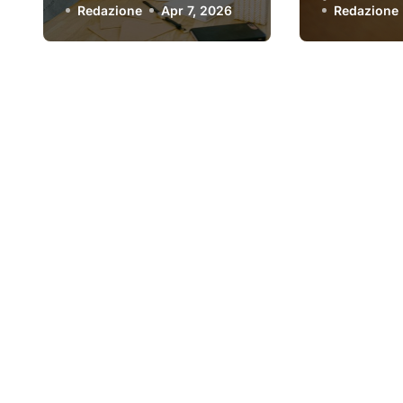
checklist pratica
Redazione
Apr 7, 2026
funziona
Redazione
per scegliere quello
giusto