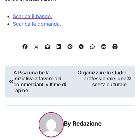
Scarica il bando.
Scarica la domanda.
Navigazione
A Pisa una bella
Organizzare lo studio
iniziativa a favore dei
professionale: una
articoli
commercianti vittime di
scelta culturale
rapine.
By
Redazione