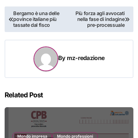
Navigazione
Bergamo è una delle
Più forza agli avvocati
povince italiane più
nella fase di indagine
articoli
tassate dal fisco
pre-processuale
By
mz-redazione
Related Post
Mondo impresa
Mondo professioni