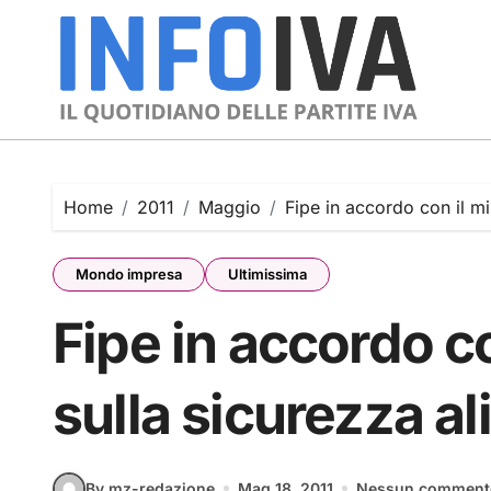
Skip
to
content
Home
2011
Maggio
Fipe in accordo con il mi
Mondo impresa
Ultimissima
Fipe in accordo co
sulla sicurezza a
By mz-redazione
Mag 18, 2011
Nessun comment