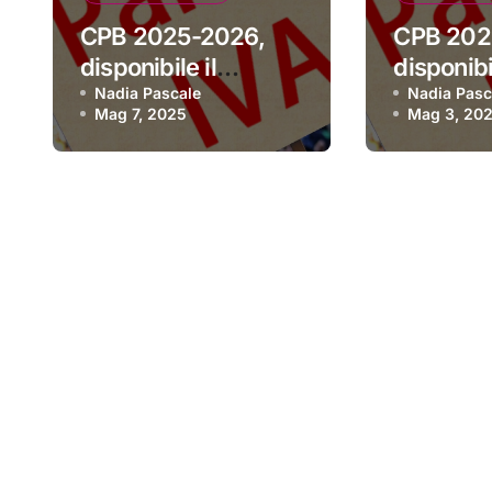
CPB 2025-2026,
CPB 202
disponibile il
disponibil
software per aderire
Nadia Pascale
software
Nadia Pasc
Mag 7, 2025
Mag 3, 20