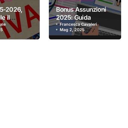
5-2026,
Bonus Assunzioni
e il
2025: Guida
 per aderire
ale
Completa alle
Francesca Cavaleri
25
Mag 2, 2025
Agevolazioni per le
Imprese