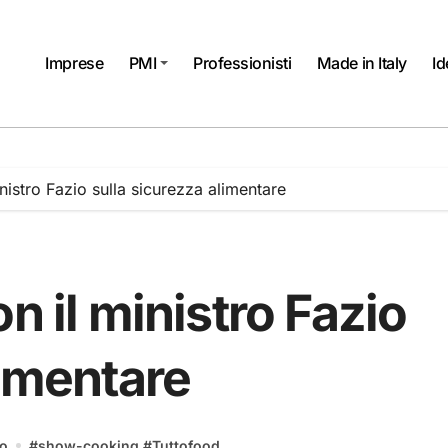
Imprese
PMI
Professionisti
Made in Italy
Id
nistro Fazio sulla sicurezza alimentare
n il ministro Fazio
limentare
o
#
show-cooking
#
Tuttofood