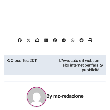
Navigazione
Cibus Tec 2011
L’Avvocato e il web: un
sito internet per farsi
articoli
pubblicità
By
mz-redazione