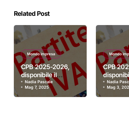
Related Post
Mondo impresa
Mondo imp
CPB 2025-2026,
CPB 202
disponibile il
disponibil
software per aderire
Nadia Pascale
software
Nadia Pasc
Mag 7, 2025
Mag 3, 20