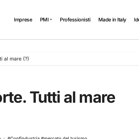
Imprese
PMI
Professionisti
Made in Italy
Id
ti al mare (?)
rte. Tutti al mare
o
#
Confindustria
#
mercato del turismo