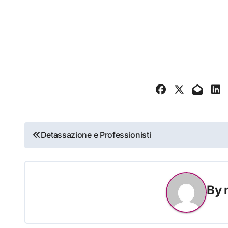
Navigazione
Detassazione e Professionisti
articoli
By