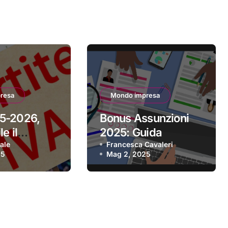
resa
Mondo impresa
5-2026,
Bonus Assunzioni
e il
2025: Guida
 per aderire
ale
Completa alle
Francesca Cavaleri
25
Mag 2, 2025
Agevolazioni per le
Imprese