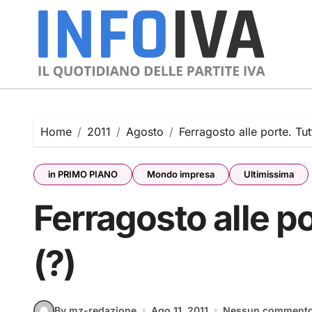
Skip
to
content
Home
2011
Agosto
Ferragosto alle porte. Tut
in PRIMO PIANO
Mondo impresa
Ultimissima
Ferragosto alle po
(?)
By mz-redazione
Ago 11, 2011
Nessun comment