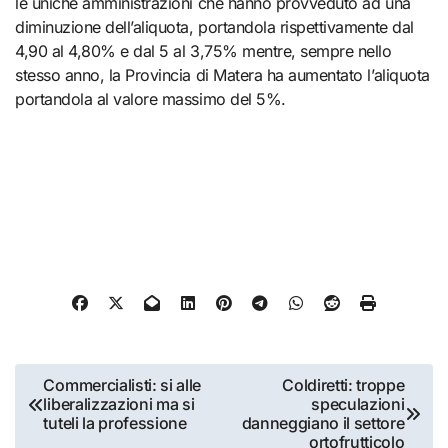
le uniche amministrazioni che hanno provveduto ad una
diminuzione dell’aliquota, portandola rispettivamente dal
4,90 al 4,80% e dal 5 al 3,75% mentre, sempre nello
stesso anno, la Provincia di Matera ha aumentato l’aliquota
portandola al valore massimo del 5%.
Navigazione
Commercialisti: si alle
Coldiretti: troppe
liberalizzazioni ma si
speculazioni
articoli
tuteli la professione
danneggiano il settore
ortofrutticolo