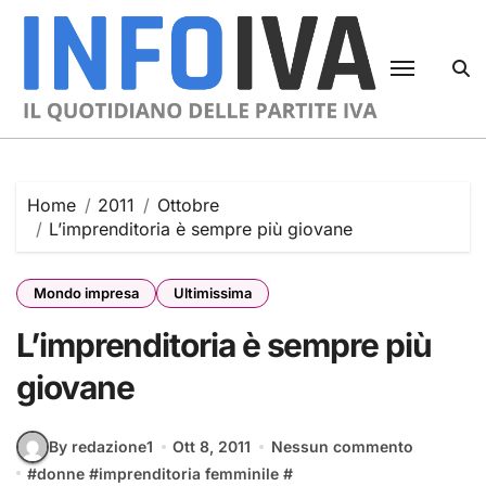
Skip
to
content
Home
2011
Ottobre
L’imprenditoria è sempre più giovane
Mondo impresa
Ultimissima
L’imprenditoria è sempre più
giovane
By redazione1
Ott 8, 2011
Nessun commento
#
donne
#
imprenditoria femminile
#