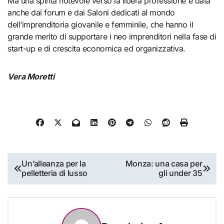
Ma una spinta notevole verso la libera professione è data
anche dai forum e dai Saloni dedicati al mondo
dell’imprenditoria giovanile e femminile, che hanno il
grande merito di supportare i neo imprenditori nella fase di
start-up e di crescita economica ed organizzativa.
Vera Moretti
Navigazione
Un’alleanza per la
Monza: una casa per
pelletteria di lusso
gli under 35
articoli