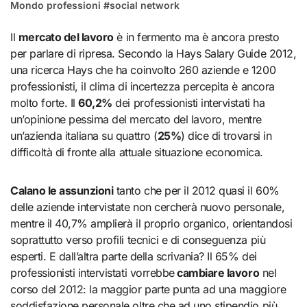
Mondo professioni
#
social network
Il
mercato del lavoro
è in fermento ma è ancora presto
per parlare di ripresa. Secondo la Hays Salary Guide 2012,
una ricerca Hays che ha coinvolto 260 aziende e 1200
professionisti, il clima di incertezza percepita è ancora
molto forte. Il
60,2%
dei professionisti intervistati ha
un’opinione pessima del mercato del lavoro, mentre
un’azienda italiana su quattro (
25%
) dice di trovarsi in
difficoltà di fronte alla attuale situazione economica.
Calano le assunzioni
tanto che per il 2012 quasi il 60%
delle aziende intervistate non cercherà nuovo personale,
mentre il 40,7% amplierà il proprio organico, orientandosi
soprattutto verso profili tecnici e di conseguenza più
esperti. E dall’altra parte della scrivania? Il 65% dei
professionisti intervistati vorrebbe
cambiare lavoro
nel
corso del 2012: la maggior parte punta ad una maggiore
soddisfazione personale oltre che ad uno stipendio più