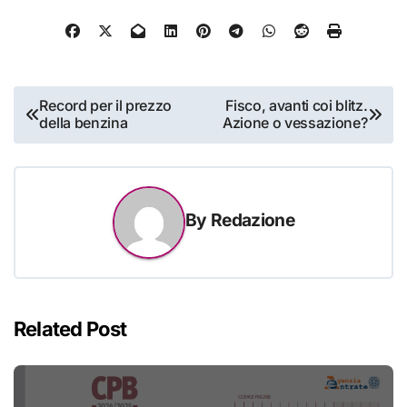
Navigazione
Record per il prezzo
Fisco, avanti coi blitz.
della benzina
Azione o vessazione?
articoli
By
Redazione
Related Post