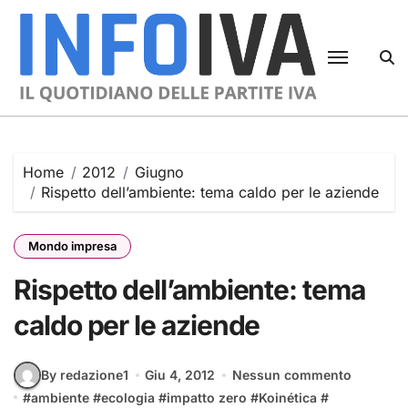
Skip
to
content
Home
2012
Giugno
Rispetto dell’ambiente: tema caldo per le aziende
Mondo impresa
Rispetto dell’ambiente: tema
caldo per le aziende
By redazione1
Giu 4, 2012
Nessun commento
#
ambiente
#
ecologia
#
impatto zero
#
Koinética
#