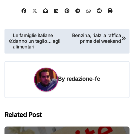
Navigazione
Le famiglie italiane
Benzina, rialzi a raffica
danno un taglio… agli
prima del weekend
articoli
alimentari
By
redazione-fc
Related Post