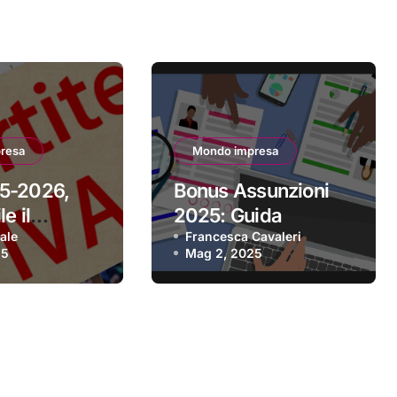
resa
Mondo impresa
5-2026,
Bonus Assunzioni
e il
2025: Guida
 per aderire
ale
Completa alle
Francesca Cavaleri
25
Mag 2, 2025
Agevolazioni per le
Imprese