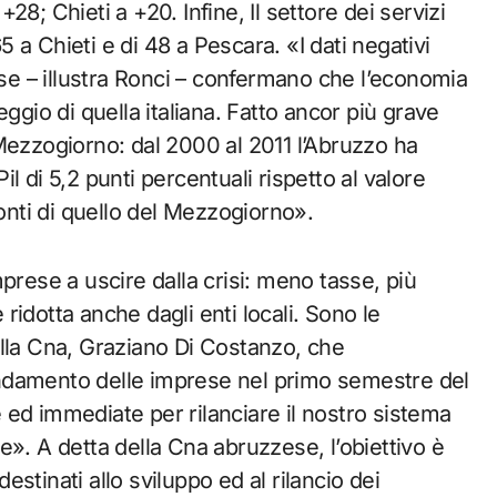
8; Chieti a +20. Infine, Il settore dei servizi
a Chieti e di 48 a Pescara. «I dati negativi
ese – illustra Ronci – confermano che l’economia
ggio di quella italiana. Fatto ancor più grave
Mezzogiorno: dal 2000 al 2011 l’Abruzzo ha
l di 5,2 punti percentuali rispetto al valore
ronti di quello del Mezzogiorno».
prese a uscire dalla crisi: meno tasse, più
idotta anche dagli enti locali. Sono le
ella Cna, Graziano Di Costanzo, che
l’andamento delle imprese nel primo semestre del
ed immediate per rilanciare il nostro sistema
e». A detta della Cna abruzzese, l’obiettivo è
stinati allo sviluppo ed al rilancio dei