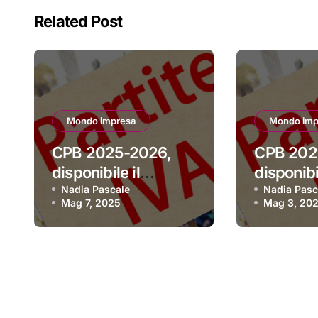
Related Post
Mondo impresa
Mondo imp
CPB 2025-2026,
CPB 202
disponibile il
disponibil
software per aderire
Nadia Pascale
software
Nadia Pasc
Mag 7, 2025
Mag 3, 20