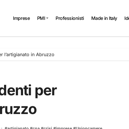
Imprese
PMI
Professionisti
Made in Italy
Id
r l’artigianato in Abruzzo
denti per
bruzzo
#
artigianato
#
cna
#
crisi
#
imprese
#
Unioncamere