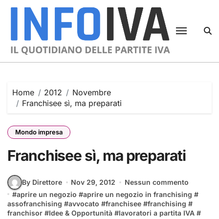
Skip
to
content
Home
2012
Novembre
Franchisee sì, ma preparati
Mondo impresa
Franchisee sì, ma preparati
By Direttore
Nov 29, 2012
Nessun commento
#
aprire un negozio
#
aprire un negozio in franchising
#
assofranchising
#
avvocato
#
franchisee
#
franchising
#
franchisor
#
Idee & Opportunità
#
lavoratori a partita IVA
#