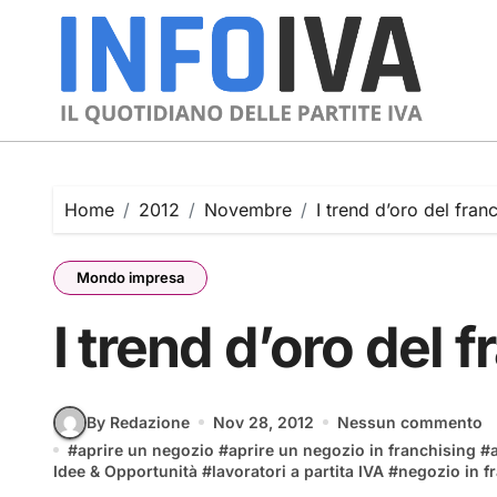
Skip
to
content
Home
2012
Novembre
I trend d’oro del fran
Mondo impresa
I trend d’oro del 
By Redazione
Nov 28, 2012
Nessun commento
#
aprire un negozio
#
aprire un negozio in franchising
#
Idee & Opportunità
#
lavoratori a partita IVA
#
negozio in f