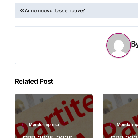
Navigazione
Anno nuovo, tasse nuove?
articoli
B
Related Post
Mondo impresa
Mondo imp