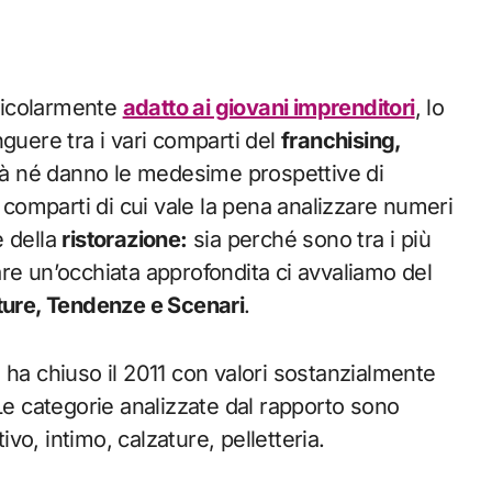
rticolarmente
adatto ai giovani imprenditori
, lo
guere tra i vari comparti del
franchising,
ità né danno le medesime prospettive di
omparti di cui vale la pena analizzare numeri
 della
ristorazione:
sia perché sono tra i più
 dare un’occhiata approfondita ci avvaliamo del
tture, Tendenze e Scenari
.
ha chiuso il 2011 con valori sostanzialmente
o. Le categorie analizzate dal rapporto sono
o, intimo, calzature, pelletteria.