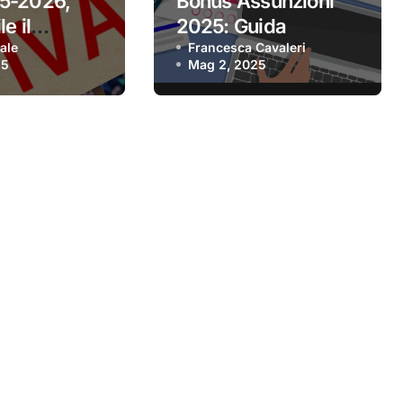
5-2026,
Bonus Assunzioni
e il
2025: Guida
 per aderire
ale
Completa alle
Francesca Cavaleri
25
Mag 2, 2025
Agevolazioni per le
Imprese