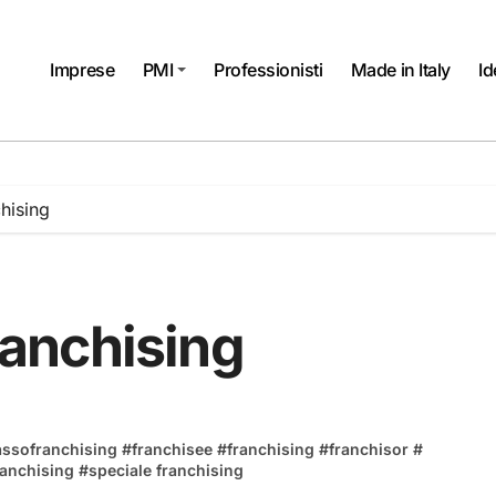
Imprese
PMI
Professionisti
Made in Italy
Id
chising
franchising
assofranchising
#
franchisee
#
franchising
#
franchisor
#
ranchising
#
speciale franchising