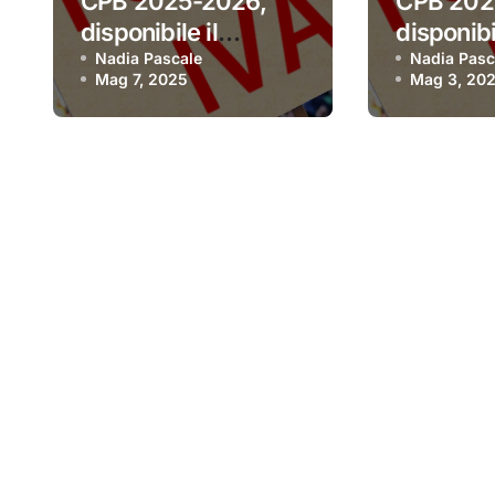
CPB 2025-2026,
CPB 202
disponibile il
disponibil
software per aderire
Nadia Pascale
software
Nadia Pasc
Mag 7, 2025
Mag 3, 20