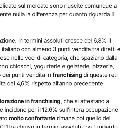
nsolidate sul mercato sono riuscite comunque a
nte nulla la differenza per quanto riguarda il
azione.
In termini assoluti cresce del 6,8% il
o italiano con almeno 3 punti vendita tra diretti e
ese nelle voci di categoria, che spaziano dalla
no chioschi, yogurterie e gelaterie, pizzerie,
o dei punti vendita in
franchising
di queste reti
cita del 4,6% rispetto all’anno precedente.
storazione in franchising
, che si attestano a
 incidono per il 12,6% sull’intera occupazione
Dato
molto confortante
rimane poi quello del
011 ha chiuso in termini assoluti con 1 miliardo