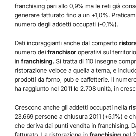
franchising pari allo 0,9% ma le reti già co
generare fatturato fino a un +1,0%. Praticame
numero degli addetti occupati (-0,1%).
Dati incoraggianti anche dal comparto
ristor
numero dei
franchisor
operativi sul territori
in
franchising.
Si tratta di 110 insegne compr
ristorazione veloce a quella a tema, e includo
prodotti da forno, pub e caffetterie. Il numer
ha raggiunto nel 2011 le 2.708 unità, in cres
Crescono anche gli addetti occupati nella
ri
23.669 persone a chiusura 2011 (+5,1%) e che
che deriva dai punti vendita in franchising. 
fatturato. La ristorazione in
franchising
nel 2