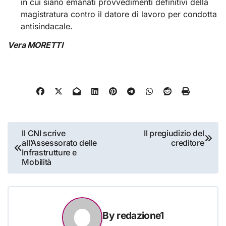
in cui siano emanati provvedimenti definitivi della
magistratura contro il datore di lavoro per condotta
antisindacale.
Vera MORETTI
Navigazione
Il CNI scrive
Il pregiudizio del
all’Assessorato delle
creditore
articoli
Infrastrutture e
Mobilità
By
redazione1