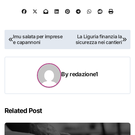
Navigazione
Imu salata per imprese
La Liguria finanzia la
e capannoni
sicurezza nei cantieri
articoli
By
redazione1
Related Post