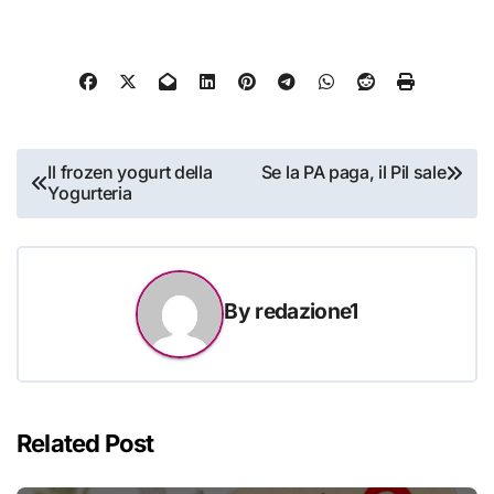
Navigazione
Il frozen yogurt della
Se la PA paga, il Pil sale
Yogurteria
articoli
By
redazione1
Related Post