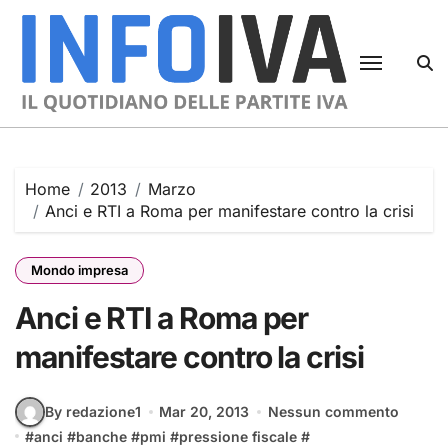
Skip
to
content
Home
2013
Marzo
Anci e RTI a Roma per manifestare contro la crisi
Mondo impresa
Anci e RTI a Roma per
manifestare contro la crisi
By redazione1
Mar 20, 2013
Nessun commento
#
anci
#
banche
#
pmi
#
pressione fiscale
#