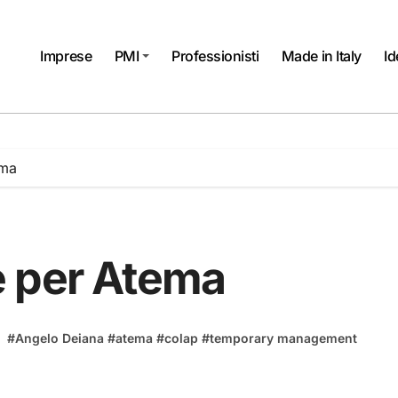
Imprese
PMI
Professionisti
Made in Italy
Id
ema
e per Atema
#
Angelo Deiana
#
atema
#
colap
#
temporary management