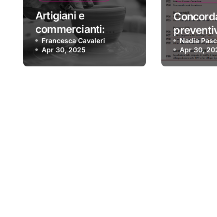
Artigiani e
Concord
commercianti:
preventi
riduzione
Francesca Cavaleri
Nadia Pasc
adesione
Apr 30, 2025
Apr 30, 20
contributiva ai nuovi
Istruzion
iscritti