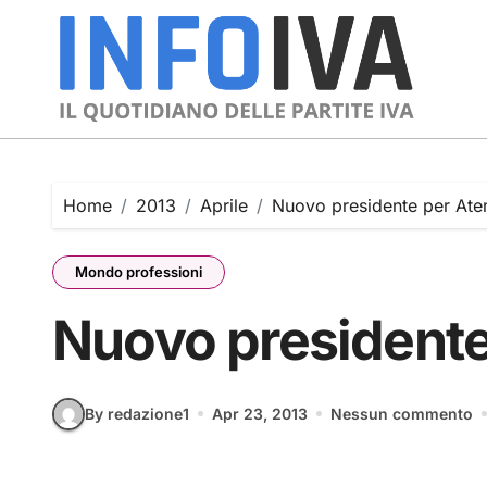
Skip
to
content
Home
2013
Aprile
Nuovo presidente per At
Mondo professioni
Nuovo president
By redazione1
Apr 23, 2013
Nessun commento