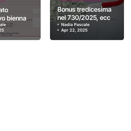
Bonus tredicesima
ato
nel 730/2025, ecco
vo biennale,
ale
come recuperarlo
Nadia Pascale
 e revoca.
25
Apr 22, 2025
i