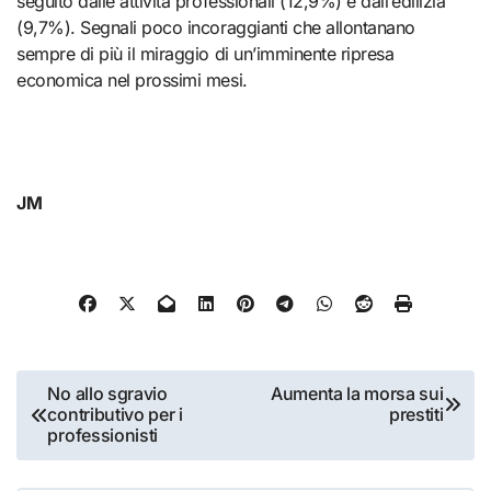
seguito dalle attività professionali (12,9%) e dall’edilizia
(9,7%). Segnali poco incoraggianti che allontanano
sempre di più il miraggio di un’imminente ripresa
economica nel prossimi mesi.
JM
Navigazione
No allo sgravio
Aumenta la morsa sui
contributivo per i
prestiti
articoli
professionisti