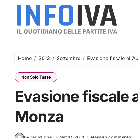
Skip
to
content
Home
2013
Settembre
Evasione fiscale all’
Non Solo Tasse
Evasione fiscale 
Monza
By redazione1
Set 17, 2013
Nessun commento