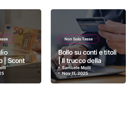
asse
Non Solo Tasse
lio
Bollo su conti e titoli
o | Sconto
| Il trucco della
i vulnerabili
lli
giacenza media:
Samuele Molli
25
Nov 11, 2025
imestre:
ecco quanto siamo
i si applica
costretti a pagare
ttenerlo
ogni anno