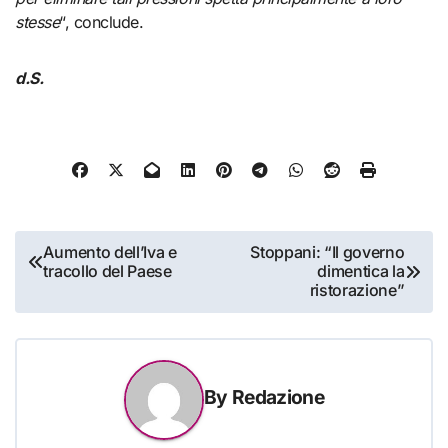
stesse
“, conclude.
d.S.
Navigazione
Aumento dell’Iva e
Stoppani: “Il governo
tracollo del Paese
dimentica la
articoli
ristorazione”
By
Redazione