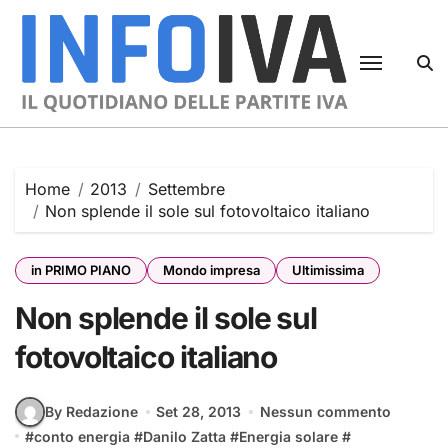
Skip
to
content
Home
2013
Settembre
Non splende il sole sul fotovoltaico italiano
in PRIMO PIANO
Mondo impresa
Ultimissima
Non splende il sole sul
fotovoltaico italiano
By Redazione
Set 28, 2013
Nessun commento
#
conto energia
#
Danilo Zatta
#
Energia solare
#