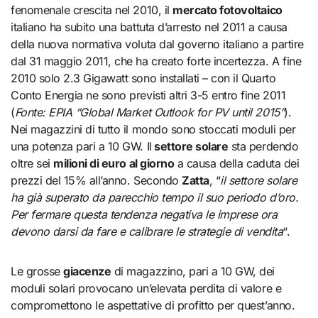
fenomenale crescita nel 2010, il
mercato fotovoltaico
italiano ha subito una battuta d’arresto nel 2011 a causa
della nuova normativa voluta dal governo italiano a partire
dal 31 maggio 2011, che ha creato forte incertezza. A fine
2010 solo 2.3 Gigawatt sono installati – con il Quarto
Conto Energia ne sono previsti altri 3-5 entro fine 2011
(
Fonte: EPIA “Global Market Outlook for PV until 2015”
).
Nei magazzini di tutto il mondo sono stoccati moduli per
una potenza pari a 10 GW. Il
settore solare
sta perdendo
oltre sei
milioni di euro al giorno
a causa della caduta dei
prezzi del 15% all’anno. Secondo
Zatta
, “
il settore solare
ha già superato da parecchio tempo il suo periodo d’oro.
Per fermare questa tendenza negativa le imprese ora
devono darsi da fare e calibrare le strategie di vendita
“.
Le grosse
giacenze
di magazzino, pari a 10 GW, dei
moduli solari provocano un’elevata perdita di valore e
compromettono le aspettative di profitto per quest’anno.