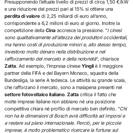
Presupponendo l’attuale livello di prezzi di circa 1,50 €/kW
e una riduzione dei prezzi pari al 15% si ottiene una
perdita di valore
di 2,25 miliardi di euro all’anno,
corrispondente a 6,2 milioni di euro al giorno. Inoltre la
competizione della
Cina
accresce la pressione. “
I cinesi
sono qualitativamente all’altezza dei produttori occidentali,
ma hanno costi di produzione minori e, allo stesso tempo,
investono molto denaro nella distribuzione e nel
rafforzamento del mercato e della notorietà
“, chiarisce
Zatta
. Ad esempio, l’impresa cinese
Yingli
è il maggiore
partner della FIFA e del Bayern Monaco, squadra della
Bundesliga, la serie A tedesca. Le attività su grande scala,
che rafforzano il mercato, sono a malapena presenti nel
settore fotovoltaico italiano
.
Zatta
critica il fatto che
molte imprese italiane non abbiano né una posizione
competitiva chiara né profilo di mercato ben definito. “
Chi
non ha le dimensioni di Bosch avrà difficoltà ad imporsi e
a restare sul piano internazionale. Perciò, per le piccole
imprese, è molto problematico ricercare la fortuna sul