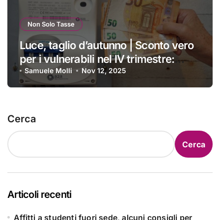
Non Solo Tasse
Luce, taglio d’autunno | Sconto vero
per i vulnerabili nel IV trimestre:
ecco a chi si applica e come
Samuele Molli
Nov 12, 2025
ottenerlo
Cerca
Cerca
Articoli recenti
Affitti a studenti fuori sede, alcuni consigli per