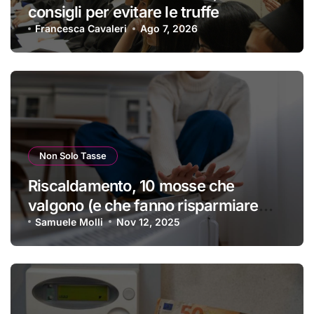
consigli per evitare le truffe
Francesca Cavaleri
Ago 7, 2026
Non Solo Tasse
Riscaldamento, 10 mosse che
valgono (e che fanno risparmiare
tanti soldini) | I trucchi migliori per
Samuele Molli
Nov 12, 2025
passare un inverno spettacolare