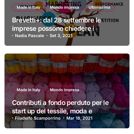
Made in Italy
Mondo impresa
Ultimissima
Brevetti+: dal 28 settembre le
imprese possono chiedere i
finanziamenti
Nadia Pascale
Set 3, 2021
Made in Italy
Mondo impresa
Contributi a fondo perduto per le
start up del tessile, moda e
accessori
Filadelfo Scamporrino
Mar 18, 2021