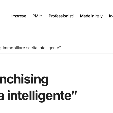
Imprese
PMI
Professionisti
Made in Italy
Id
g immobiliare scelta intelligente”
anchising
 intelligente”