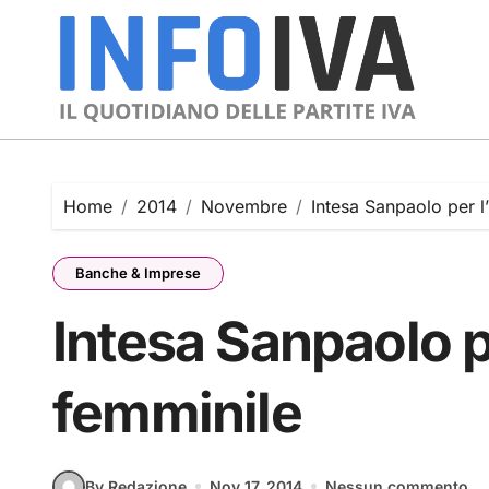
Skip
to
content
Home
2014
Novembre
Intesa Sanpaolo per l
Banche & Imprese
Intesa Sanpaolo p
femminile
By Redazione
Nov 17, 2014
Nessun commento