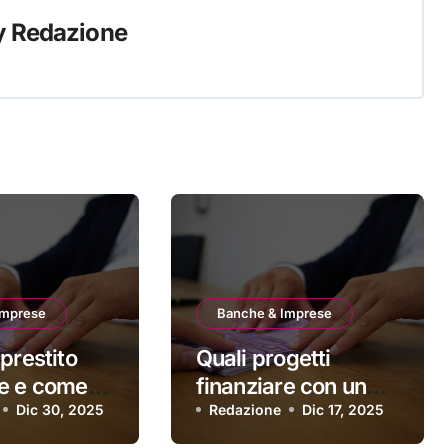
y
Redazione
Imprese
Banche & Imprese
prestito
Quali progetti
e e come
finanziare con un
 davvero
Dic 30, 2025
prestito personale?
Redazione
Dic 17, 2025