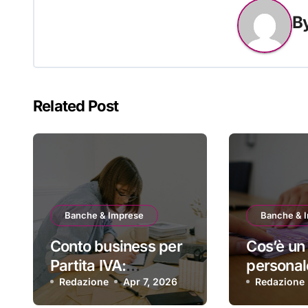
B
Related Post
Banche & Imprese
Banche & 
Conto business per
Cos’è un 
Partita IVA:
personal
checklist pratica
Redazione
Apr 7, 2026
funziona
Redazione
per scegliere quello