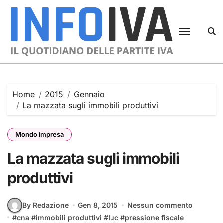
Skip
to
content
Home
2015
Gennaio
La mazzata sugli immobili produttivi
Mondo impresa
La mazzata sugli immobili
produttivi
By Redazione
Gen 8, 2015
Nessun commento
#
cna
#
immobili produttivi
#
Iuc
#
pressione fiscale