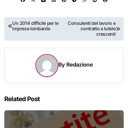
Navigazione
Un 2014 difficile per le
Consulenti del lavoro e
imprese lombarde
contratto a tutele
articoli
crescenti
By
Redazione
Related Post