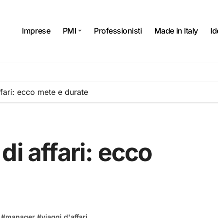
Imprese
PMI
Professionisti
Made in Italy
Id
fari: ecco mete e durate
di affari: ecco
#
manager
#
viaggi d'affari