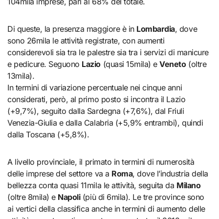
104mila imprese, pari al 68% del totale.
Di queste, la presenza maggiore è in
Lombardia
, dove
sono 26mila le attività registrate, con aumenti
considerevoli sia tra le palestre sia tra i servizi di manicure
e pedicure. Seguono
Lazio
(quasi 15mila) e
Veneto
(oltre
13mila).
In termini di variazione percentuale nei cinque anni
considerati, però, al primo posto si incontra il Lazio
(+9,7%), seguito dalla Sardegna (+7,6%), dal Friuli
Venezia-Giulia e dalla Calabria (+5,9% entrambi), quindi
dalla Toscana (+5,8%).
A livello provinciale, il primato in termini di numerosità
delle imprese del settore va a
Roma
, dove l’industria della
bellezza conta quasi 11mila le attività, seguita da
Milano
(oltre 8mila) e
Napoli
(più di 6mila). Le tre province sono
ai vertici della classifica anche in termini di aumento delle