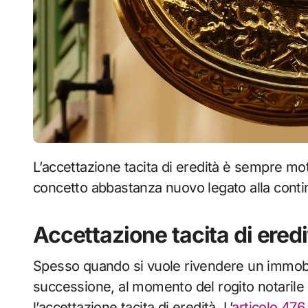
L’accettazione tacita di eredità è sempre motivo di dissapori nelle vendite immobiliari. E’ un
concetto abbastanza nuovo legato alla contin
Accettazione tacita di eredi
Spesso quando si vuole rivendere un immobi
successione, al momento del rogito notarile 
l’accettazione tacita di eredità. L’
articolo 476