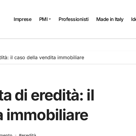
Imprese
PMI
Professionisti
Made in Italy
Id
dità: il caso della vendita immobiliare
 di eredità: il
a immobiliare
mento
#
eredità