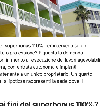
del
superbonus 110%
per interventi su un
arte o professione? È questa la domanda
ri in merito all’esecuzione dei lavori agevolabili
hiera, con entrata autonoma e impianti
artenente a un unico proprietario. Un quarto
e, si ipotizza rappresenti la sede dove il
i ai fini del superbonus 110%?