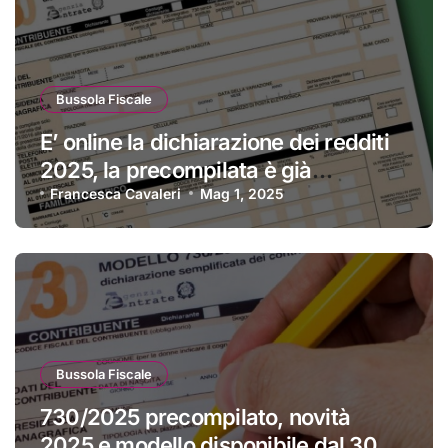
Bussola Fiscale
E’ online la dichiarazione dei redditi
2025, la precompilata è già
disponibile
Francesca Cavaleri
Mag 1, 2025
Bussola Fiscale
730/2025 precompilato, novità
2025 e modello disponibile dal 30