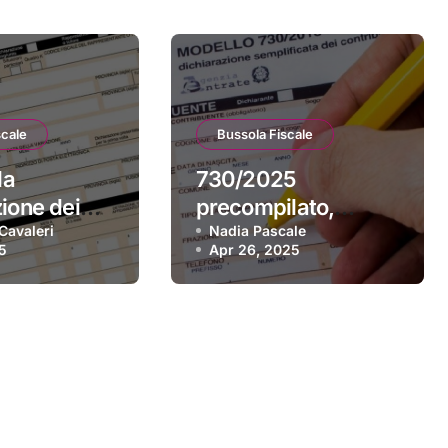
scale
Bussola Fiscale
la
730/2025
zione dei
precompilato,
025, la
Cavaleri
novità 2025 e
Nadia Pascale
5
Apr 26, 2025
lata è già
modello disponibile
le
dal 30 aprile