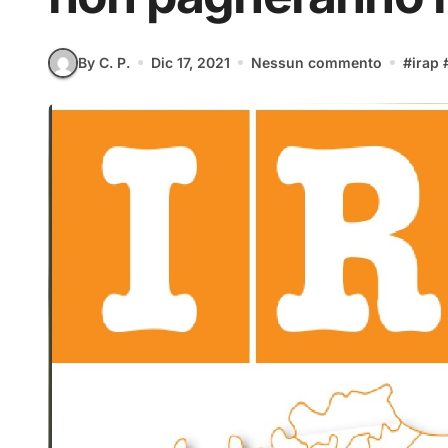
By C. P.
Dic 17, 2021
Nessun commento
#
irap