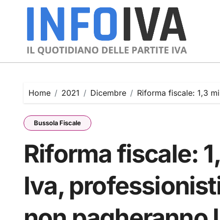
Skip
to
content
Home
2021
Dicembre
Riforma fiscale: 1,3 mi
Bussola Fiscale
Riforma fiscale: 1,
Iva, professionisti
non pagheranno l