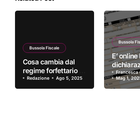
Bussola Fi
Bussola Fiscale
E’ online 
Cosa cambia dal
dichiara
regime forfettario al
redditi 2
Francesca 
regime ordinario?
Redazione
Ago 5, 2025
Mag 1, 202
precompi
disponibi