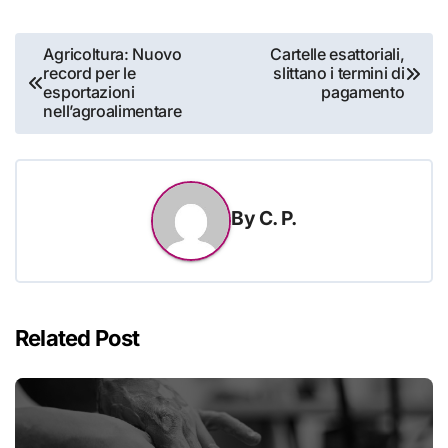
Navigazione
Agricoltura: Nuovo
Cartelle esattoriali,
record per le
slittano i termini di
articoli
esportazioni
pagamento
nell’agroalimentare
By
C. P.
Related Post