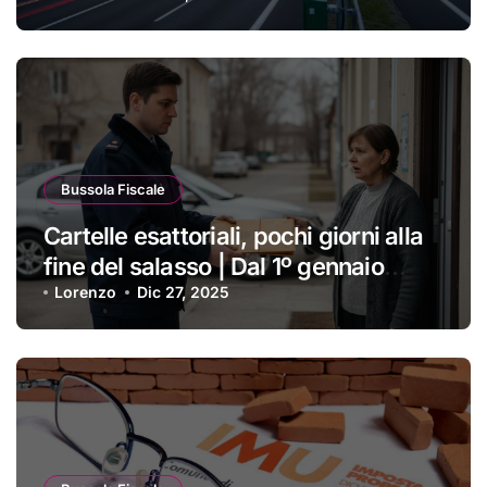
Bussola Fiscale
Cartelle esattoriali, pochi giorni alla
fine del salasso | Dal 1º gennaio
cambia tutto: la nuova Legge è una
Lorenzo
Dic 27, 2025
manna dal cielo