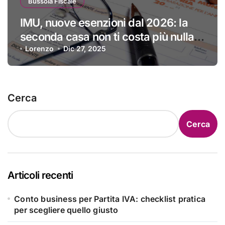
Bussola Fiscale
IMU, nuove esenzioni dal 2026: la
seconda casa non ti costa più nulla |
Ma solo se sei in questa lista
Lorenzo
Dic 27, 2025
Cerca
Cerca
Articoli recenti
Conto business per Partita IVA: checklist pratica
per scegliere quello giusto