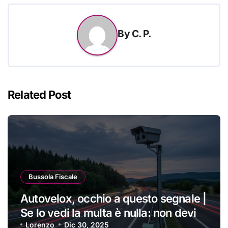
By
C. P.
Related Post
Bussola Fiscale
Autovelox, occhio a questo segnale |
Se lo vedi la multa è nulla: non devi
pagare nemmeno un centesimo
Lorenzo
Dic 30, 2025